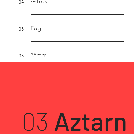
Astros
04
Fog
05
35mm
06
03
Aztarn