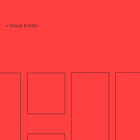
< Visual Artist>
360°
I>
WEB
3D